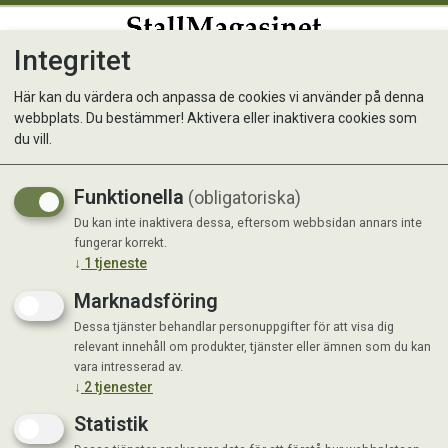
Integritet
0
Här kan du värdera och anpassa de cookies vi använder på denna
webbplats. Du bestämmer! Aktivera eller inaktivera cookies som
Kong Signature Crunch Rope
du vill.
Double M
Funktionella
(obligatoriska)
Du kan inte inaktivera dessa, eftersom webbsidan annars inte
fungerar korrekt.
↓
1
tjeneste
Marknadsföring
Dessa tjänster behandlar personuppgifter för att visa dig
relevant innehåll om produkter, tjänster eller ämnen som du kan
vara intresserad av.
↓
2
tjenester
Statistik