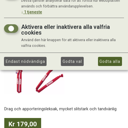
Dessa tjänster analyserar data för att förstå hur webbplatsen
används och förbättra användarupplevelsen.
↓
1
tjeneste
Aktivera eller inaktivera alla valfria
cookies
Använd den här knappen för att aktivera eller inaktivera alla
valfria cookies.
Endast nödvändiga
Godta val
Godta alla
Drag och apporteringsleksak, mycket slitstark och tandvänlig
Kr 179,00