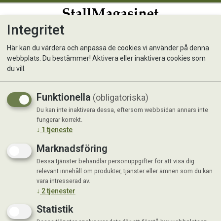
Integritet
0
Här kan du värdera och anpassa de cookies vi använder på denna
webbplats. Du bestämmer! Aktivera eller inaktivera cookies som
Kong Wubba Wet Large
du vill.
Funktionella
(obligatoriska)
Du kan inte inaktivera dessa, eftersom webbsidan annars inte
fungerar korrekt.
↓
1
tjeneste
Marknadsföring
Dessa tjänster behandlar personuppgifter för att visa dig
relevant innehåll om produkter, tjänster eller ämnen som du kan
vara intresserad av.
↓
2
tjenester
Statistik