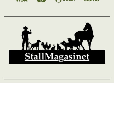
© 2026 StallMagasinet AB, Västra Lärketorp, 59595 MJÖLBY,
Sverige 0142-12526
Org. 556952-5677
Powered by Proline