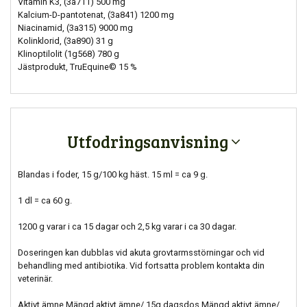
Vitamin K3, (3a711) 500 mg
Kalcium-D-pantotenat, (3a841) 1200 mg
Niacinamid, (3a315) 9000 mg
Kolinklorid, (3a890) 31 g
Klinoptilolit (1g568) 780 g
Jästprodukt, TruEquine© 15 %
Utfodringsanvisning
Blandas i foder, 15 g/100 kg häst. 15 ml = ca 9 g.
1 dl = ca 60 g.
1200 g varar i ca 15 dagar och 2,5 kg varar i ca 30 dagar.
Doseringen kan dubblas vid akuta grovtarmsstörningar och vid
behandling med antibiotika. Vid fortsatta problem kontakta din
veterinär.
Aktivt ämne Mängd aktivt ämne/ 15g dagsdos Mängd aktivt ämne/