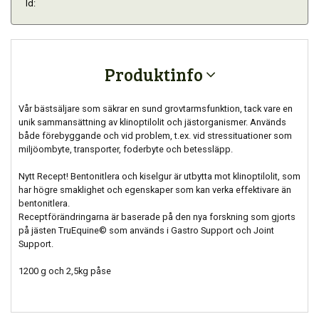
Id:
Produktinfo
Vår bästsäljare som säkrar en sund grovtarmsfunktion, tack vare en
unik sammansättning av klinoptilolit och jästorganismer. Används
både förebyggande och vid problem, t.ex. vid stressituationer som
miljöombyte, transporter, foderbyte och betessläpp.
Nytt Recept! Bentonitlera och kiselgur är utbytta mot klinoptilolit, som
har högre smaklighet och egenskaper som kan verka effektivare än
bentonitlera.
Receptförändringarna är baserade på den nya forskning som gjorts
på jästen TruEquine© som används i Gastro Support och Joint
Support.
1200 g och 2,5kg påse