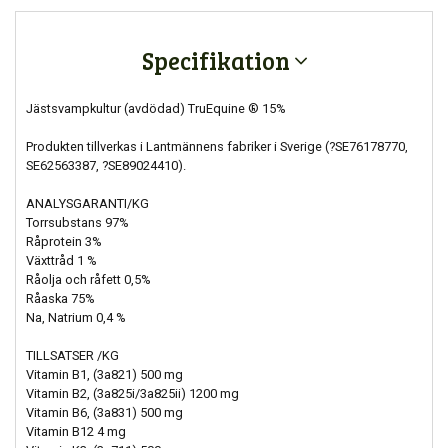
Specifikation
Jästsvampkultur (avdödad) TruEquine ® 15%
Produkten tillverkas i Lantmännens fabriker i Sverige (?SE76178770,
SE62563387, ?SE89024410).
ANALYSGARANTI/KG
Torrsubstans 97%
Råprotein 3%
Växttråd 1 %
Råolja och råfett 0,5%
Råaska 75%
Na, Natrium 0,4 %
TILLSATSER /KG
Vitamin B1, (3a821) 500 mg
Vitamin B2, (3a825i/3a825ii) 1200 mg
Vitamin B6, (3a831) 500 mg
Vitamin B12 4 mg