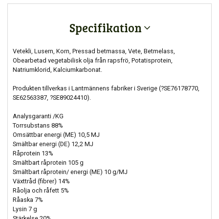
Specifikation
Vetekli, Lusern, Korn, Pressad betmassa, Vete, Betmelass,
Obearbetad vegetabilisk olja från rapsfrö, Potatisprotein,
Natriumklorid, Kalciumkarbonat.
Produkten tillverkas i Lantmännens fabriker i Sverige (?SE76178770,
SE62563387, ?SE89024410).
Analysgaranti /KG
Torrsubstans 88%
Omsättbar energi (ME) 10,5 MJ
Smältbar energi (DE) 12,2 MJ
Råprotein 13%
Smältbart råprotein 105 g
Smältbart råprotein/ energi (ME) 10 g/MJ
Växttråd (fibrer) 14%
Råolja och råfett 5%
Råaska 7%
Lysin 7 g
Stärkelse 20%