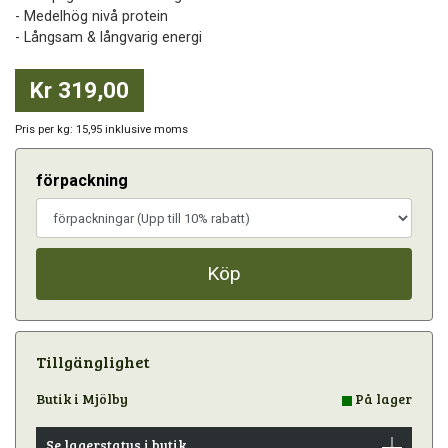
- Medelhög nivå protein
- Långsam & långvarig energi
Kr 319,00
Pris per kg: 15,95 inklusive moms
förpackning
Köp
Tillgänglighet
Butik i Mjölby
På lager
Se lagerstatus i butik