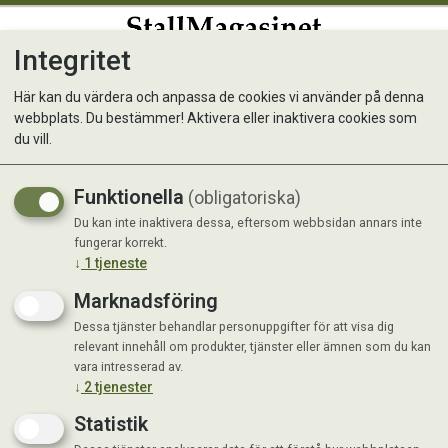
Integritet
0
Här kan du värdera och anpassa de cookies vi använder på denna
webbplats. Du bestämmer! Aktivera eller inaktivera cookies som
Krafft Groov Oat Free 20 kg
du vill.
Funktionella
(obligatoriska)
Du kan inte inaktivera dessa, eftersom webbsidan annars inte
fungerar korrekt.
↓
1
tjeneste
Marknadsföring
Dessa tjänster behandlar personuppgifter för att visa dig
relevant innehåll om produkter, tjänster eller ämnen som du kan
vara intresserad av.
↓
2
tjenester
Statistik