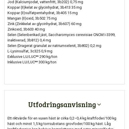
Jod (Kalciumjodat, vattenfritt, 3b202) 0,75 mg
Koppar (II)kelat av glycinhydrat, 3b413 35 mg
Koppar (II)sulfatpentahydrat, 3b405 15 mg
Mangan (II)oxid, 3b502 75 mg
Zink (Zinkkelat av glycinhydrat, 3b607) 60 mg
Zinkoxid, 3b603 40 mg
Selen (Selenberikad jäst, Saccharomyces cerevisiae CNCM I-3399,
inaktiverad, 3b812) 0,4 mg
Selen (Dragerat granulat av natriumselenit, 3b802) 0,2 mg
L-Lysinsulfat, 3c325 0,9 mg
Exklusive LU/LUC** 290 kg/ton
Inklusive LU/LUC** 300 kg/ton
Utfodringsanvisning
Ett riktvärde för en vuxen häst är cirka 0,2–0,4 kg kraftfoder/100 kg
häst och minst 1,5 kg torrsubstans grovfoder/100 kg häst. Låg