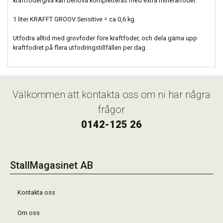
kraftfodergiva kan behöva kompletteras med extra mineralfoder.
1 liter KRAFFT GROOV Sensitive = ca 0,6 kg.
Utfodra alltid med grovfoder före kraftfoder, och dela gärna upp
kraftfodret på flera utfodringstillfällen per dag.
Välkommen att kontakta oss om ni har några
frågor
0142-125 26
StallMagasinet AB
Kontakta oss
Om oss