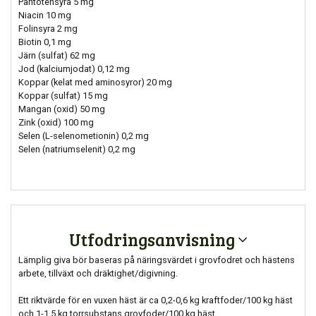
Pantotensyra 5 mg
Niacin 10 mg
Folinsyra 2 mg
Biotin 0,1 mg
Järn (sulfat) 62 mg
Jod (kalciumjodat) 0,12 mg
Koppar (kelat med aminosyror) 20 mg
Koppar (sulfat) 15 mg
Mangan (oxid) 50 mg
Zink (oxid) 100 mg
Selen (L-selenometionin) 0,2 mg
Selen (natriumselenit) 0,2 mg
Utfodringsanvisning
Lämplig giva bör baseras på näringsvärdet i grovfodret och hästens
arbete, tillväxt och dräktighet/digivning.
Ett riktvärde för en vuxen häst är ca 0,2-0,6 kg kraftfoder/100 kg häst
och 1-1,5 kg torrsubstans grovfoder/100 kg häst.