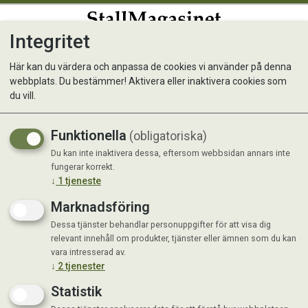
Integritet
0
Här kan du värdera och anpassa de cookies vi använder på denna
webbplats. Du bestämmer! Aktivera eller inaktivera cookies som
Krafft High Protein Muesli
du vill.
20 kg
Funktionella
(obligatoriska)
Du kan inte inaktivera dessa, eftersom webbsidan annars inte
fungerar korrekt.
↓
1
tjeneste
Marknadsföring
Dessa tjänster behandlar personuppgifter för att visa dig
relevant innehåll om produkter, tjänster eller ämnen som du kan
vara intresserad av.
↓
2
tjenester
Statistik