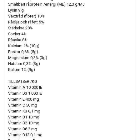
Smältbart råprotein /energi (ME) 12,3 g/MJ
Lysin 9 g
Växttråd (fibrer) 10%
Råolja och råfett 5%
Stärkelse 28%
Socker 4%
Råaska 8%
Kalcium 1% (10g)
Fosfor 0,6% (5g)
Magnesium 0,3% (3g)
Natrium 0,3% (3g)
Kalium 1% (9g)
TILLSATSER /KG
Vitamin A 10 000 IE
Vitamin D3 1 000 IE
Vitamin E 400 mg
Vitamin C 50 mg
Vitamin K3 0,1 mg
Vitamin B1 10 mg
Vitamin B2 10 mg
Vitamin B6 2 mg
Vitamin B12 0,1 mg