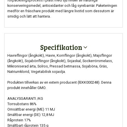
förpackningsprocess i plast med sju nivåer av naturliga
konserveringsmedel, antioxidanter och låg syrebarriär. Paketeringen
medför en fräschare produkt med längre livstid som dessutom är
smidig och lätt att hantera.
Specifikation
Havreflingor (ångkokt), Havre, Kornflingor (ångkokt), Majsflingor
(ångkokt), Sojabönflingor (ångkokt), Sojaskal, Sockerrörsmelass,
Mikroniserad ärta, Solros, Pressad betmassa, Sojaböna, Gräs,
Natriumklorid, Vegetabilisk sojaolja.
Produkten tillverkas av en extern producent (lEKK000248). Denna
produkt innehåller GMO.
ANALYSGARANTI /KG
Torrsubstans 86%
Omsättbar energi (ME) 11 MJ
Smältbar energi (DE) 12,8 MJ
Råprotein 17%
Smältbart råprotein 135 g