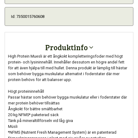
Id: 7350015760608
Produktinfo
High Protein Muesli är ett ångkokt kompletteringsfoder med högt
protein- och lysininnehåll. Innehåller dessutom en högre andel fett
för att även hjälpa till med hullet. Denna produkt är lämplig till hästar
som behöver bygga muskulatur alternativt i foderstater där mer
protein behövs för att balanser upp.
Högt proteininnehåll
Passar hästar som behöver bygga muskulatur eller i foderstater där
mer protein behöver tillsättas
Ångkokt för bättre smältbarhet
20 kg NFMS* paketerad säck
Tänk på mineraltillförseln vid låg giva
Müsli
*NFMS (Nutrient Fresh Management System) är en patenterad