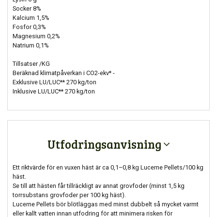
Socker 8%
Kalcium 1,5%
Fosfor 0,3%
Magnesium 0,2%
Natrium 0,1%
Tillsatser /KG
Beräknad klimatpåverkan i CO2-ekv* -
Exklusive LU/LUC** 270 kg/ton
Inklusive LU/LUC** 270 kg/ton
Utfodringsanvisning
Ett riktvärde för en vuxen häst är ca 0,1–0,8 kg Lucerne Pellets/100 kg
häst.
Se till att hästen får tillräckligt av annat grovfoder (minst 1,5 kg
torrsubstans grovfoder per 100 kg häst).
Lucerne Pellets bör blötläggas med minst dubbelt så mycket varmt
eller kallt vatten innan utfodring för att minimera risken för