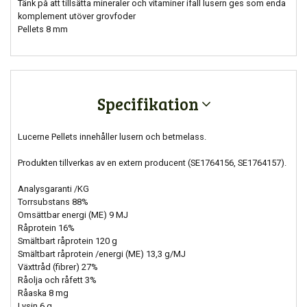
Tänk på att tillsätta mineraler och vitaminer ifall lusern ges som enda
komplement utöver grovfoder
Pellets 8 mm
Specifikation
Lucerne Pellets innehåller lusern och betmelass.
Produkten tillverkas av en extern producent (SE1764156, SE1764157).
Analysgaranti /KG
Torrsubstans 88%
Omsättbar energi (ME) 9 MJ
Råprotein 16%
Smältbart råprotein 120 g
Smältbart råprotein /energi (ME) 13,3 g/MJ
Växttråd (fibrer) 27%
Råolja och råfett 3%
Råaska 8 mg
Lysin 6 g