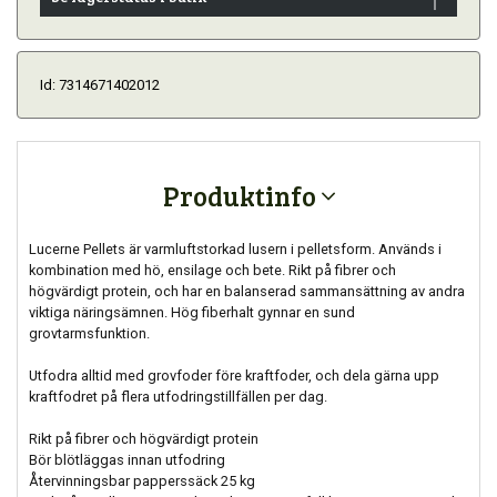
Id: 7314671402012
Produktinfo
Lucerne Pellets är varmluftstorkad lusern i pelletsform. Används i
kombination med hö, ensilage och bete. Rikt på fibrer och
högvärdigt protein, och har en balanserad sammansättning av andra
viktiga näringsämnen. Hög fiberhalt gynnar en sund
grovtarmsfunktion.
Utfodra alltid med grovfoder före kraftfoder, och dela gärna upp
kraftfodret på flera utfodringstillfällen per dag.
Rikt på fibrer och högvärdigt protein
Bör blötläggas innan utfodring
Återvinningsbar papperssäck 25 kg