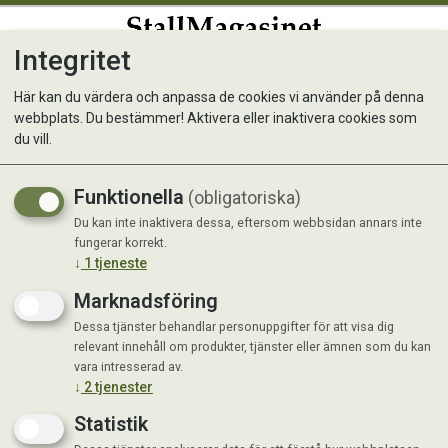
Integritet
0
Här kan du värdera och anpassa de cookies vi använder på denna
webbplats. Du bestämmer! Aktivera eller inaktivera cookies som
Krafft Lucerne Pellets 20 kg
du vill.
Funktionella
(obligatoriska)
Du kan inte inaktivera dessa, eftersom webbsidan annars inte
fungerar korrekt.
↓
1
tjeneste
Marknadsföring
Dessa tjänster behandlar personuppgifter för att visa dig
relevant innehåll om produkter, tjänster eller ämnen som du kan
vara intresserad av.
↓
2
tjenester
Statistik