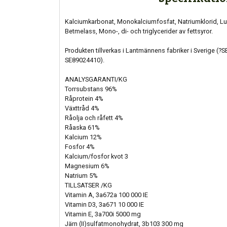
Kalciumkarbonat, Monokalciumfosfat, Natriumklorid, L
Betmelass, Mono-, di- och triglycerider av fettsyror.
Produkten tillverkas i Lantmännens fabriker i Sverige (
SE89024410).
ANALYSGARANTI/KG
Torrsubstans 96%
Råprotein 4%
Växttråd 4%
Råolja och råfett 4%
Råaska 61%
Kalcium 12%
Fosfor 4%
Kalcium/fosfor kvot 3
Magnesium 6%
Natrium 5%
TILLSATSER /KG
Vitamin A, 3a672a 100 000 IE
Vitamin D3, 3a671 10 000 IE
Vitamin E, 3a700i 5000 mg
Järn (II)sulfatmonohydrat, 3b103 300 mg