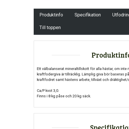
Produktinfo
Specifikation
Utfodri
Till toppen
Produktinf
Ett välbalanserat mineraltillskott för alla hästar, om inte
kraftfodergiva är tillräcklig. Lämplig giva bör baseras p
kraftfodret samt hästens arbete, tillväxt och dräktighet/
Ca/P kvot 3,0.
Finns i 8 kg påse och 20 kg säck.
Specifikati