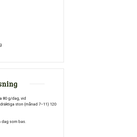
mg
sning
rka 80 g/dag, vid
 dräktiga ston (månad 7–11) 120
ch dag som bas.