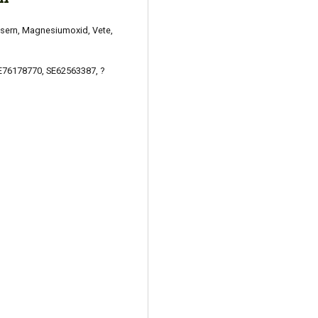
usern, Magnesiumoxid, Vete,
?SE76178770, SE62563387, ?