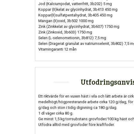
Jod (Kalciumjodat, vattenfritt, 3b202) 5 mg
Koppar (II)kelat av glycinhydrat, 3b413 450 mg
Koppar(II)sulfatpentahydrat, 3b405 450 mg
Mangan (II)oxid, 3b502 1000 mg
Zink (Zinkkelat av glycinhydrat, 3b607) 1750 mg
Zink (Zinkoxid, 3b603) 1750 mg
Selen (L-selenometionin, 3b812) 7,5 mg
Selen (Dragerat granulat av natriumselenit, 3b802) 7,5 
Vitamingaranti 12 mån
Utfodringsanvi
Ett riktvärde för en vuxen häst i vila och lätt arbete är ci
medelhögt/högpresterande arbete cirka 120 g/dag, för
g/dag och ston i tidig digivning ca 180 g/dag.
1 dl väger cirka 80 g.
Ge minst 1,5 kg torrsubstans grovfoder/100 kg häst o
Utfodra alltid med grovfoder före kraftfoder.