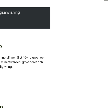
ngsanvisning
o
 mineralinnehållet i övrig grov- och
å mineralvärdet i grovfodret och i
digivning.
on