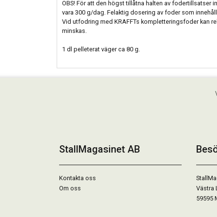
OBS! För att den högst tillåtna halten av fodertillsatser 
vara 300 g/dag. Felaktig dosering av foder som innehåll
Vid utfodring med KRAFFTs kompletteringsfoder kan 
minskas.
1 dl pelleterat väger ca 80 g.
StallMagasinet AB
Besö
Kontakta oss
StallMa
Om oss
Västra 
59595 