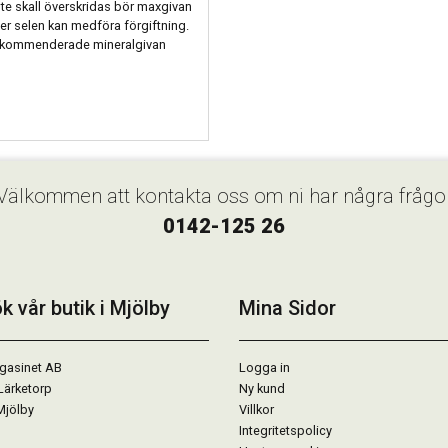
inte skall överskridas bör maxgivan
er selen kan medföra förgiftning.
rekommenderade mineralgivan
Välkommen att kontakta oss om ni har några frågo
0142-125 26
k vår butik i Mjölby
Mina Sidor
gasinet AB
Logga in
Lärketorp
Ny kund
Mjölby
Villkor
Integritetspolicy