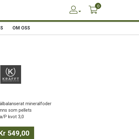
0
SS
OM OSS
Välbalanserat mineralfoder
Finns som pellets
Ca/P kvot 3,0
Kr 549,00