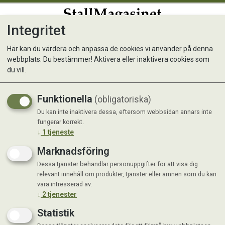
Integritet
0
Här kan du värdera och anpassa de cookies vi använder på denna
webbplats. Du bestämmer! Aktivera eller inaktivera cookies som
Kvitt / Radardos 300 ml
du vill.
Funktionella
(obligatoriska)
Du kan inte inaktivera dessa, eftersom webbsidan annars inte
fungerar korrekt.
↓
1
tjeneste
Marknadsföring
Dessa tjänster behandlar personuppgifter för att visa dig
relevant innehåll om produkter, tjänster eller ämnen som du kan
vara intresserad av.
↓
2
tjenester
Statistik