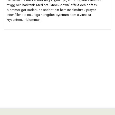
Det välkända medlet mot flugor, getingar, etc. Fungerar även mot
mygg och harkrank. Med bra “knock-down” effekt och doft av
blommor gör Radar Dos snabbt ditt hem insektsfritt. Sprayen
innehåller det naturliga nervgiftet pyretrum som utvinns ur
krysantemumblomman.