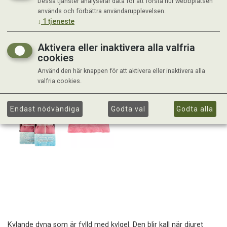
Dessa tjänster analyserar data för att förstå hur webbplatsen
används och förbättra användarupplevelsen.
↓
1
tjeneste
Aktivera eller inaktivera alla valfria
cookies
Använd den här knappen för att aktivera eller inaktivera alla
valfria cookies.
Endast nödvändiga
Godta val
Godta alla
Kylande dyna som är fylld med kylgel. Den blir kall när djuret