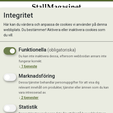
Integritet
0
Här kan du värdera och anpassa de cookies vi använder på denna
webbplats. Du bestämmer! Aktivera eller inaktivera cookies som
Lammbar 8L, 3 nappar
du vill.
kompl.
Funktionella
(obligatoriska)
Du kan inte inaktivera dessa, eftersom webbsidan annars inte
fungerar korrekt.
↓
1
tjeneste
Marknadsföring
Dessa tjänster behandlar personuppgifter för att visa dig
relevant innehåll om produkter, tjänster eller ämnen som du kan
vara intresserad av.
↓
2
tjenester
Statistik