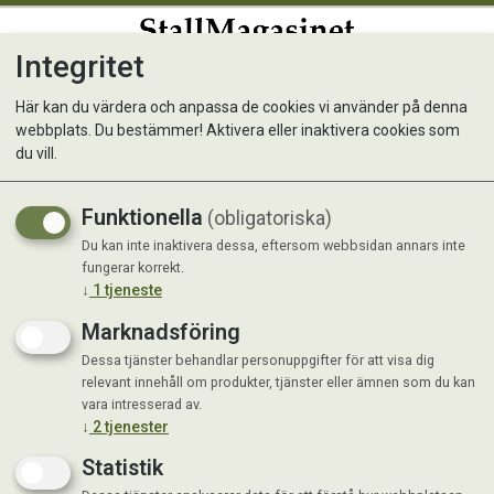
Integritet
0
Här kan du värdera och anpassa de cookies vi använder på denna
webbplats. Du bestämmer! Aktivera eller inaktivera cookies som
Leksak Comfort Kiddos Lion
du vill.
Beige L
Funktionella
(obligatoriska)
Du kan inte inaktivera dessa, eftersom webbsidan annars inte
Nyhet
fungerar korrekt.
↓
1
tjeneste
Marknadsföring
Dessa tjänster behandlar personuppgifter för att visa dig
relevant innehåll om produkter, tjänster eller ämnen som du kan
vara intresserad av.
↓
2
tjenester
Statistik