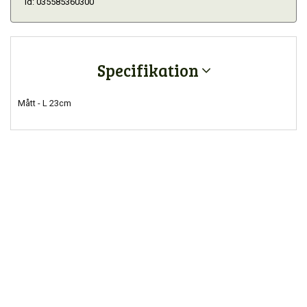
Id: 035585360300
Specifikation
Mått - L 23cm