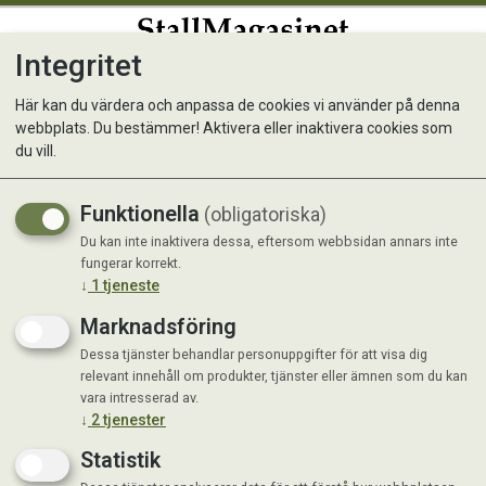
Integritet
0
Här kan du värdera och anpassa de cookies vi använder på denna
webbplats. Du bestämmer! Aktivera eller inaktivera cookies som
Leksak CozyFrog Grön
du vill.
Nyhet
Funktionella
(obligatoriska)
Du kan inte inaktivera dessa, eftersom webbsidan annars inte
fungerar korrekt.
↓
1
tjeneste
Marknadsföring
Dessa tjänster behandlar personuppgifter för att visa dig
relevant innehåll om produkter, tjänster eller ämnen som du kan
vara intresserad av.
↓
2
tjenester
Statistik