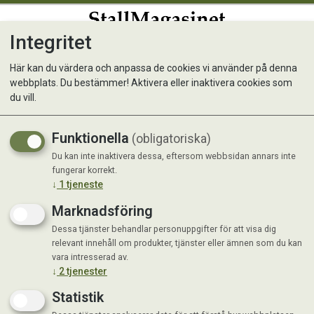
Integritet
0
Här kan du värdera och anpassa de cookies vi använder på denna
webbplats. Du bestämmer! Aktivera eller inaktivera cookies som
Leksak katt Natural
du vill.
Fisk/Boll
Funktionella
(obligatoriska)
Du kan inte inaktivera dessa, eftersom webbsidan annars inte
fungerar korrekt.
↓
1
tjeneste
Marknadsföring
Dessa tjänster behandlar personuppgifter för att visa dig
relevant innehåll om produkter, tjänster eller ämnen som du kan
vara intresserad av.
↓
2
tjenester
Statistik