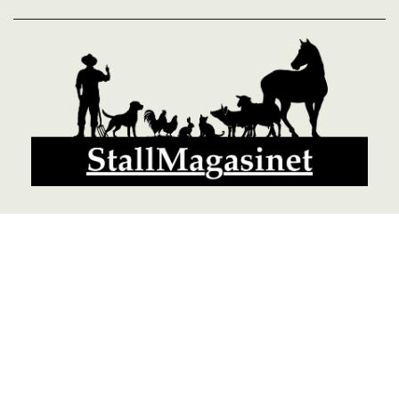
© 2026 StallMagasinet AB, Västra Lärketorp, 59595 MJÖLBY,
Sverige 0142-12526
Org. 556952-5677
Powered by Proline