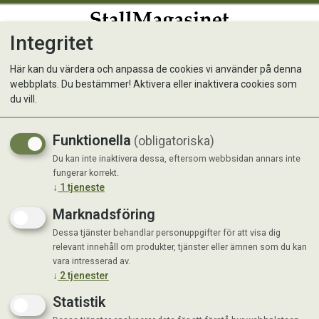
Integritet
0
Här kan du värdera och anpassa de cookies vi använder på denna
webbplats. Du bestämmer! Aktivera eller inaktivera cookies som
Lerfat, white-washed
du vill.
Funktionella
(obligatoriska)
Du kan inte inaktivera dessa, eftersom webbsidan annars inte
fungerar korrekt.
↓
1
tjeneste
Marknadsföring
Dessa tjänster behandlar personuppgifter för att visa dig
relevant innehåll om produkter, tjänster eller ämnen som du kan
vara intresserad av.
↓
2
tjenester
Statistik