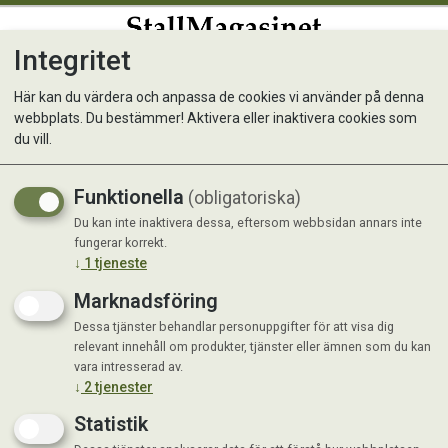
Integritet
0
Här kan du värdera och anpassa de cookies vi använder på denna
webbplats. Du bestämmer! Aktivera eller inaktivera cookies som
Likit Treat Bar 90g
du vill.
Smaskigt goda Likit!
Funktionella
(obligatoriska)
Du kan inte inaktivera dessa, eftersom webbsidan annars inte
fungerar korrekt.
↓
1
tjeneste
Marknadsföring
Dessa tjänster behandlar personuppgifter för att visa dig
relevant innehåll om produkter, tjänster eller ämnen som du kan
vara intresserad av.
↓
2
tjenester
Statistik