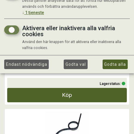
Dessa tjänster analyserar data för att förstå hur webbplatsen
RESERVDELAR SPETSAR TILL RIDHUSHARV INKL
används och förbättra användarupplevelsen.
BULT
↓
1
tjeneste
Aktivera eller inaktivera alla valfria
cookies
Använd den här knappen för att aktivera eller inaktivera alla
valfria cookies.
Kr 179,00
Endast nödvändiga
Godta val
Godta alla
Lagerstatus:
Köp