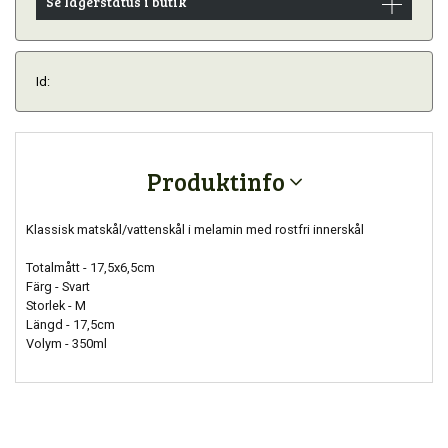
Se lagerstatus i butik
Id:
Produktinfo
Klassisk matskål/vattenskål i melamin med rostfri innerskål
Totalmått - 17,5x6,5cm
Färg - Svart
Storlek - M
Längd - 17,5cm
Volym - 350ml