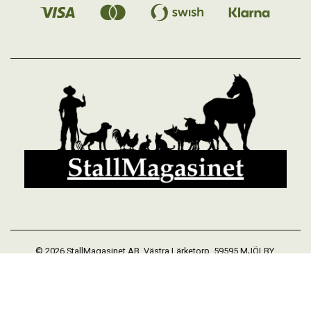
© 2026 StallMagasinet AB, Västra Lärketorp, 59595 MJÖLBY,
Sverige 0142-12526
Org. 556952-5677
Powered by Proline