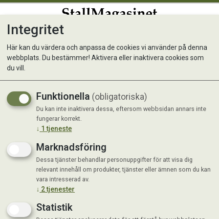
Integritet
0
Här kan du värdera och anpassa de cookies vi använder på denna
webbplats. Du bestämmer! Aktivera eller inaktivera cookies som
Matskål Katt Ginger
du vill.
Funktionella
(obligatoriska)
Du kan inte inaktivera dessa, eftersom webbsidan annars inte
fungerar korrekt.
↓
1
tjeneste
Marknadsföring
Dessa tjänster behandlar personuppgifter för att visa dig
relevant innehåll om produkter, tjänster eller ämnen som du kan
vara intresserad av.
↓
2
tjenester
Statistik