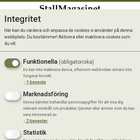
Integritet
0
Här kan du värdera och anpassa de cookies vi använder på denna
webbplats. Du bestämmer! Aktivera eller inaktivera cookies som
Matskål Picnic Mix
du vill.
Funktionella
(obligatoriska)
Du kan inte inaktivera dessa, eftersom webbsidan annars inte
fungerar korrekt.
↓
1
tjeneste
Marknadsföring
Dessa tjänster behandlar personuppgifter för att visa dig
relevant innehåll om produkter, tjänster eller ämnen som du kan
vara intresserad av.
↓
2
tjenester
Statistik