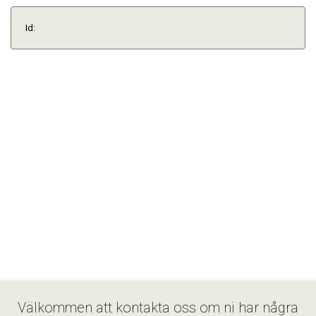
Id:
Välkommen att kontakta oss om ni har några