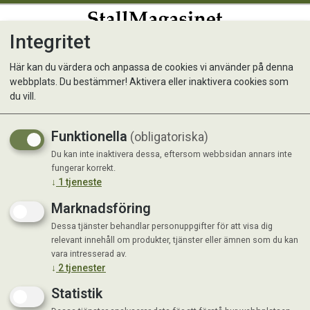
Integritet
0
Här kan du värdera och anpassa de cookies vi använder på denna
webbplats. Du bestämmer! Aktivera eller inaktivera cookies som
Matskål Slow Feeding Bowl
du vill.
Funktionella
(obligatoriska)
Du kan inte inaktivera dessa, eftersom webbsidan annars inte
fungerar korrekt.
↓
1
tjeneste
Marknadsföring
Dessa tjänster behandlar personuppgifter för att visa dig
relevant innehåll om produkter, tjänster eller ämnen som du kan
vara intresserad av.
↓
2
tjenester
Statistik