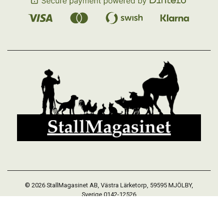
© 2026 StallMagasinet AB, Västra Lärketorp, 59595 MJÖLBY,
Sverige 0142-12526
Org. 556952-5677
Powered by Proline