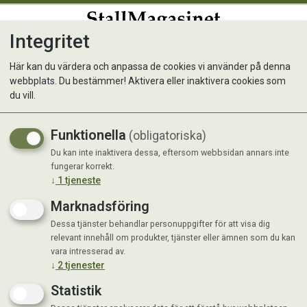
Integritet
0
Här kan du värdera och anpassa de cookies vi använder på denna
webbplats. Du bestämmer! Aktivera eller inaktivera cookies som
Matskål Tass Grå
du vill.
Funktionella
(obligatoriska)
Du kan inte inaktivera dessa, eftersom webbsidan annars inte
fungerar korrekt.
↓
1
tjeneste
Marknadsföring
Dessa tjänster behandlar personuppgifter för att visa dig
relevant innehåll om produkter, tjänster eller ämnen som du kan
vara intresserad av.
↓
2
tjenester
Statistik