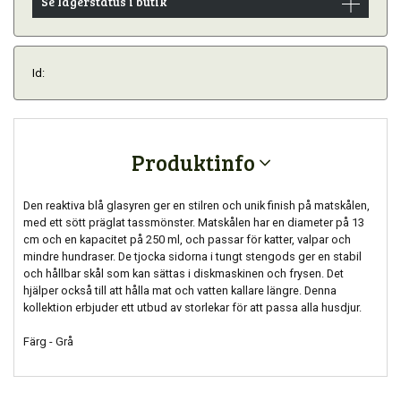
Se lagerstatus i butik
Id:
Produktinfo
Den reaktiva blå glasyren ger en stilren och unik finish på matskålen,
med ett sött präglat tassmönster. Matskålen har en diameter på 13
cm och en kapacitet på 250 ml, och passar för katter, valpar och
mindre hundraser. De tjocka sidorna i tungt stengods ger en stabil
och hållbar skål som kan sättas i diskmaskinen och frysen. Det
hjälper också till att hålla mat och vatten kallare längre. Denna
kollektion erbjuder ett utbud av storlekar för att passa alla husdjur.
Färg - Grå