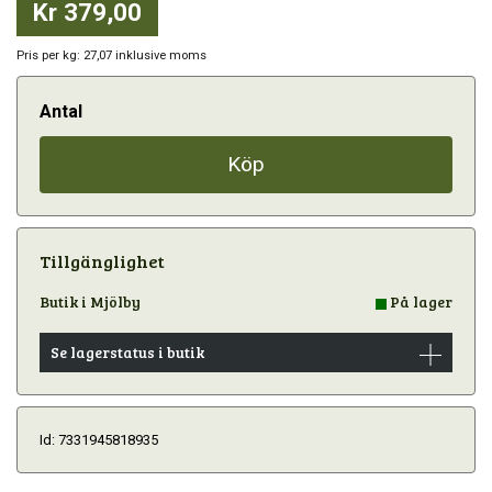
Kr 379,00
Pris per kg: 27,07 inklusive moms
Antal
Köp
Tillgänglighet
Butik i Mjölby
På lager
Se lagerstatus i butik
Id: 7331945818935