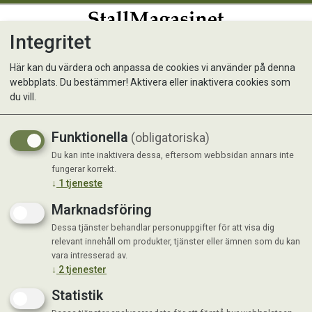
Integritet
0
Här kan du värdera och anpassa de cookies vi använder på denna
webbplats. Du bestämmer! Aktivera eller inaktivera cookies som
MH Midjeväska
du vill.
Smart justerbar midjeväska för enkel
Funktionella
(obligatoriska)
åtkomst till din mobiltelefon och mer.
Du kan inte inaktivera dessa, eftersom webbsidan annars inte
fungerar korrekt.
↓
1
tjeneste
Marknadsföring
Dessa tjänster behandlar personuppgifter för att visa dig
relevant innehåll om produkter, tjänster eller ämnen som du kan
vara intresserad av.
↓
2
tjenester
Statistik