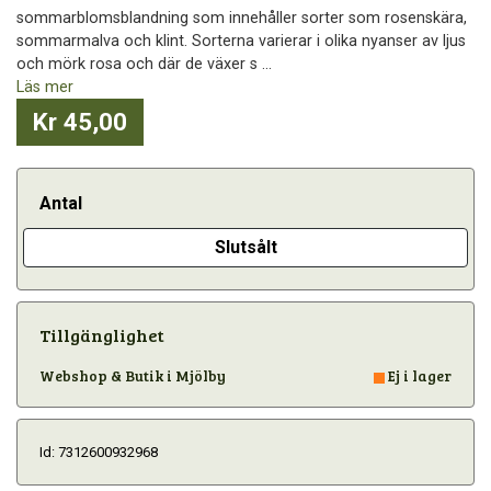
sommarblomsblandning som innehåller sorter som rosenskära,
sommarmalva och klint. Sorterna varierar i olika nyanser av ljus
och mörk rosa och där de växer s ...
Läs mer
Kr 45,00
Antal
Slutsålt
Tillgänglighet
Webshop & Butik i Mjölby
Ej i lager
Id: 7312600932968