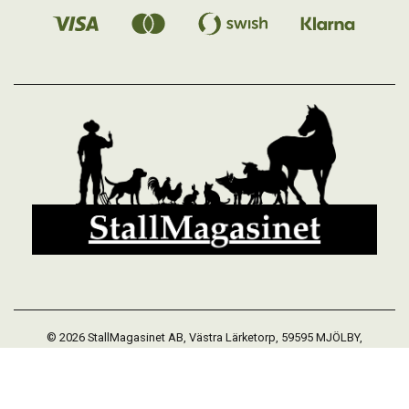
© 2026 StallMagasinet AB, Västra Lärketorp, 59595 MJÖLBY,
Sverige 0142-12526
Org. 556952-5677
Powered by Proline