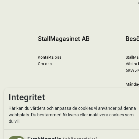
StallMagasinet AB
Besö
Kontakta oss
StallMa
Om oss
Västra 
59595 
Måndag 
Tisdag 
Integritet
Onsdag 
Torsdag
Här kan du värdera och anpassa de cookies vi använder på denna
Fredag 
webbplats. Du bestämmer! Aktivera eller inaktivera cookies som
Lördag 
du vill.
Se avvi