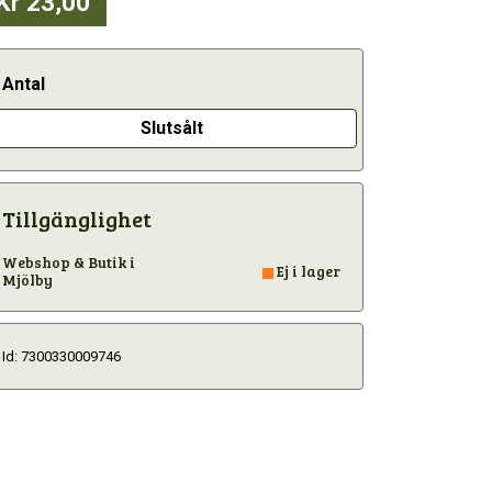
Kr 23,00
Antal
Slutsålt
Tillgänglighet
Webshop & Butik i
Ej i lager
Mjölby
Id: 7300330009746