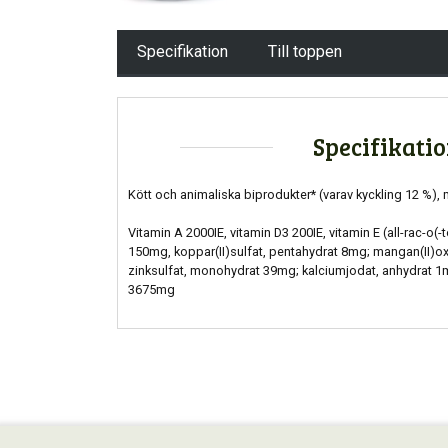
Specifikation
Till toppen
Specifikati
Kött och animaliska biprodukter* (varav kyckling 12 %), 
Vitamin A 2000IE, vitamin D3 200IE, vitamin E (all-rac-o(-
150mg, koppar(II)sulfat, pentahydrat 8mg; mangan(II)o
zinksulfat, monohydrat 39mg; kalciumjodat, anhydrat 1m
3675mg