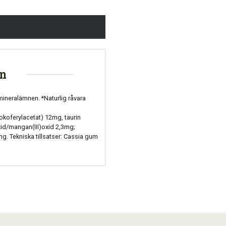
on
mineralämnen. *Naturlig råvara
tokoferylacetat) 12mg, taurin
xid/mangan(III)oxid 2,3mg;
g. Tekniska tillsatser: Cassia gum