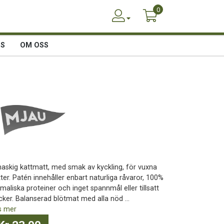
0
SS
OM OSS
askig kattmatt, med smak av kyckling, för vuxna
ter. Patén innehåller enbart naturliga råvaror, 100%
maliska proteiner och inget spannmål eller tillsatt
cker. Balanserad blötmat med alla nöd ...
s mer