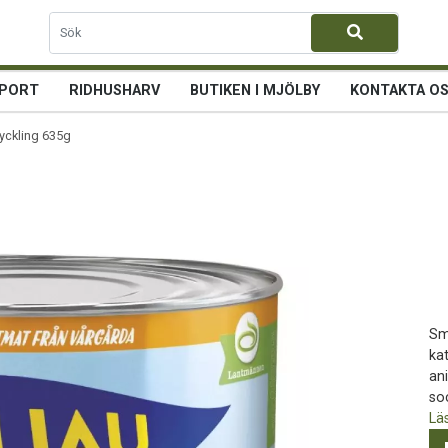
PORT
RIDHUSHARV
BUTIKEN I MJÖLBY
KONTAKTA O
yckling 635g
Sm
kat
ani
so
Lä