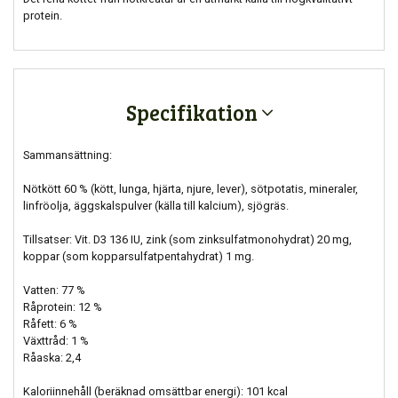
protein.
Specifikation
Sammansättning:
Nötkött 60 % (kött, lunga, hjärta, njure, lever), sötpotatis, mineraler,
linfröolja, äggskalspulver (källa till kalcium), sjögräs.
Tillsatser: Vit. D3 136 IU, zink (som zinksulfatmonohydrat) 20 mg,
koppar (som kopparsulfatpentahydrat) 1 mg.
Vatten: 77 %
Råprotein: 12 %
Råfett: 6 %
Växttråd: 1 %
Råaska: 2,4
Kaloriinnehåll (beräknad omsättbar energi): 101 kcal