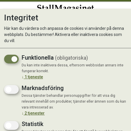
Integritet
0
Här kan du värdera och anpassa de cookies vi använder på denna
webbplats. Du bestämmer! Aktivera eller inaktivera cookies som
Monster Dog Adult Single
du vill.
Beef Burk 400 g
Funktionella
(obligatoriska)
Du kan inte inaktivera dessa, eftersom webbsidan annars inte
fungerar korrekt.
↓
1
tjeneste
Marknadsföring
Dessa tjänster behandlar personuppgifter för att visa dig
relevant innehåll om produkter, tjänster eller ämnen som du kan
vara intresserad av.
↓
2
tjenester
Statistik