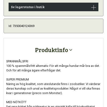
Se lagerstatus i butik
Id: 7350040124369
Produktinfo
SPANNMÅLSFRI
100 % spannmålsfritt alternativ. För att många hundar mår bra av det.
Och för att många ägare efterfrågar det.
SUPER PREMIUM
Näring av hög kvalitet, som uteslutande finns i zoobutiker. Vi värderar
deras kunskap och urval av kvalitetsprodukter. Något vi vill ska finnas
kvar i generationer (precis som Monster).
MED NÖTKÖTT
Det rena köttet från nötkreatur är en utmärkt källa till högkvalitativt