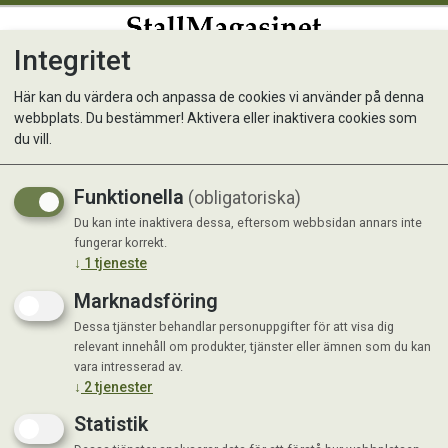
Integritet
0
Här kan du värdera och anpassa de cookies vi använder på denna
webbplats. Du bestämmer! Aktivera eller inaktivera cookies som
Monster Dog Adult Single
du vill.
Lamb Burk 400 g
Funktionella
(obligatoriska)
Du kan inte inaktivera dessa, eftersom webbsidan annars inte
fungerar korrekt.
↓
1
tjeneste
Marknadsföring
Dessa tjänster behandlar personuppgifter för att visa dig
relevant innehåll om produkter, tjänster eller ämnen som du kan
vara intresserad av.
↓
2
tjenester
Statistik