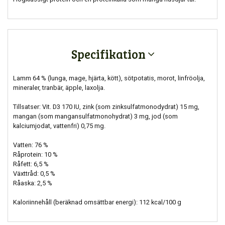
Specifikation
Lamm 64 % (lunga, mage, hjärta, kött), sötpotatis, morot, linfröolja,
mineraler, tranbär, äpple, laxolja.
Tillsatser: Vit. D3 170 IU, zink (som zinksulfatmonodydrat) 15 mg,
mangan (som mangansulfatmonohydrat) 3 mg, jod (som
kalciumjodat, vattenfri) 0,75 mg.
Vatten: 76 %
Råprotein: 10 %
Råfett: 6,5 %
Växttråd: 0,5 %
Råaska: 2,5 %
Kaloriinnehåll (beräknad omsättbar energi): 112 kcal/100 g