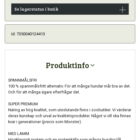
Se lagerstatus i butik
Id: 7350040124413
Produktinfo
SPANNMÅLSFRI
100 % spannmålsfritt alternativ. För att många hundar mår bra av det.
Och för att många ägare efterfrågar det.
SUPER PREMIUM
Näring av hög kvalitet, som uteslutande finns i zoobutiker. Vi värderar
deras kunskap och urval av kvalitetsprodukter. Något vi vill ska finnas
kvar i generationer (precis som Monster).
MED LAMM
Högklassigt protein och en proteinkälla som många husdjur tål.