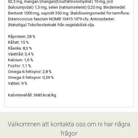
62,5 mg, mangan (mangan(II)sulfatmonohydrat) 10 mg, jod
(kalciumjodat) 1,5 mg, selen (natriumselenit) 0,20 mg. Bindemedel:
Bentonit 1000 mg, sepiolit 350 mg. Stabiliseringsmedel för tarmflora:
Enterococcus faecium NCIMB 10415 10^9 cfu. Antioxidanter:
(Naturliga) Tokoferolextrakt från vegetabilisk olja.
Råprotein: 28 %
Råfett: 15 %
Råaska: 8,3 %
Växttråd: 3,4 %
Kalcium: 1,6 %
Fosfor: 1,1 %
Omega-6-fettsyror: 2,8 %
Omega-3-fettsyror: 0,59 %
Vatten: 9 %
Kaloriinnehåll: 3685 kcal/kg.
Välkommen att kontakta oss om ni har några
frågor