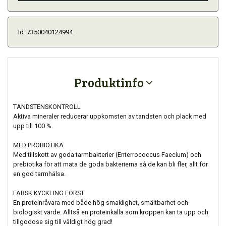
Id: 7350040124994
Produktinfo
TANDSTENSKONTROLL
Aktiva mineraler reducerar uppkomsten av tandsten och plack med
upp till 100 %.
MED PROBIOTIKA
Med tillskott av goda tarmbakterier (Enterrococcus Faecium) och
prebiotika för att mata de goda bakterierna så de kan bli fler, allt för
en god tarmhälsa.
FÄRSK KYCKLING FÖRST
En proteinråvara med både hög smaklighet, smältbarhet och
biologiskt värde. Alltså en proteinkälla som kroppen kan ta upp och
tillgodose sig till väldigt hög grad!