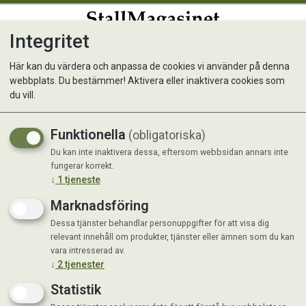
Integritet
0
Här kan du värdera och anpassa de cookies vi använder på denna
webbplats. Du bestämmer! Aktivera eller inaktivera cookies som
Monster Dog GF Adult
du vill.
Chick/Turkey 17 kg
Funktionella
(obligatoriska)
Du kan inte inaktivera dessa, eftersom webbsidan annars inte
fungerar korrekt.
↓
1
tjeneste
Marknadsföring
Dessa tjänster behandlar personuppgifter för att visa dig
relevant innehåll om produkter, tjänster eller ämnen som du kan
vara intresserad av.
↓
2
tjenester
Statistik