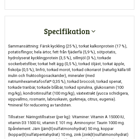
Specifikation
Sammansättning: Färsk kyckling (25 %), torkat kalkonprotein (17 %),
potatisflingor, hela ärtor, fett från fjäderfä (5,9 %), sötpotatis,
hydrolyserat kycklingprotein (3,5 %), sillmjöl (3 %), torkade
sockerbetsfiber, torkat helt ägg (0,5 %), torkad öljäst, torkat äpple,
fiskolja (0,5 %), linfrö, torkad morot, torkad cikoriarot (naturlig källa till
inulin och fruktooligosackarider), mineraler (med
natriumhexametafosfat* 0,35 %), torkad broccoli, torkad spenat,
torkade tranbär, torkade blåbär, torkad spirulina, glukosamin (100
mg/kg), kondroitinsulfat (100 mg/kg), växtextrakt (yucca schidigera,
vippvallmo, rosmarin, labruskavin, gurkmeja, citrus, eugenia).
*mineral för reducering av tandsten.
Tillsatser: Näringstillsatser (per kg): Vitaminer: Vitamin A 15000 IU,
vitamin D3 1500 IU, vitamin E 101 mg. Aminosyror: Taurin 1000 mg.
Spårelement: Järn (järn(II)sulfatmonohydrat) 50 mg, koppar
(koppar(II)sulfatpentahydrat) 10 mg, zink (zink(II)sulfatmonohydrat)