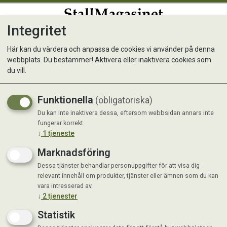
Integritet
0
Här kan du värdera och anpassa de cookies vi använder på denna
webbplats. Du bestämmer! Aktivera eller inaktivera cookies som
Monster Dog GF Puppy S/M
du vill.
Lamb/Duck 2 kg
Funktionella
(obligatoriska)
Du kan inte inaktivera dessa, eftersom webbsidan annars inte
fungerar korrekt.
↓
1
tjeneste
Marknadsföring
Dessa tjänster behandlar personuppgifter för att visa dig
relevant innehåll om produkter, tjänster eller ämnen som du kan
vara intresserad av.
↓
2
tjenester
Statistik