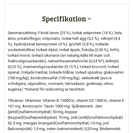
Specifikation
Sammansättning: Färskt lamm (25 %), torkat ankprotein (14 %), hela
ärtor, potatisflingor, sötpotatis, torkat helt ägg (5,2 %), sillmjöl (4,4
%), hydrolyserat lammprotein (4 %), grisfett (3,8 %), torkade
sockerbetsfiber, torkad öljäst, torkat äpple, fiskolja (0,56 %), linfrö,
torkad morot, torkad cikoriarot (en naturlig källa till inulin och
fruktooligosackarider), natriumhexametafosfat (0,34 %*), krillmjöl
(0,25 %), mannanoligosackarider (0,15 %), torkad broccoli, torkad
spenat, torkade tranbär, torkade blåbär, torkad spirulina, glukosamin
(100 mg/kg), kondroitinsulfat (100 mg/kg), växtextrakt (yucca
schidigera, vippvallmo, rosmarin, labruskavin, gurkmeja, citrus,
eugenia). *mineral för reducering av tandsten.
Tillsatser: Vitaminer: Vitamin A 15000 IU, vitamin D3 1500 IU, vitamin E
101 mg. Aminosyror: Taurin 1000 mg. Spårelement: Järn
(järn(II)sulfatmonohydrat) 50 mg, koppar
(koppar(II)sulfatpentahydrat) 10 mg, zink (zink(II)sulfatmonohydrat)
62,5 mg, mangan (mangan(II)sulfatmonohydrat) 10 mg, jod
(kalciumjodat) 1,5 mg, selen (natriumselenit) 0,20 mg. Bindemedel: