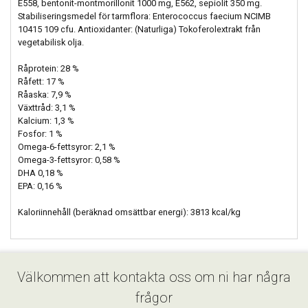
E558, bentonit-montmorillonit 1000 mg, E562, sepiolit 350 mg.
Stabiliseringsmedel för tarmflora: Enterococcus faecium NCIMB
10415 109 cfu. Antioxidanter: (Naturliga) Tokoferolextrakt från
vegetabilisk olja.
Råprotein: 28 %
Råfett: 17 %
Råaska: 7,9 %
Växttråd: 3,1 %
Kalcium: 1,3 %
Fosfor: 1 %
Omega-6-fettsyror: 2,1 %
Omega-3-fettsyror: 0,58 %
DHA 0,18 %
EPA: 0,16 %
Kaloriinnehåll (beräknad omsättbar energi): 3813 kcal/kg
Välkommen att kontakta oss om ni har några
frågor