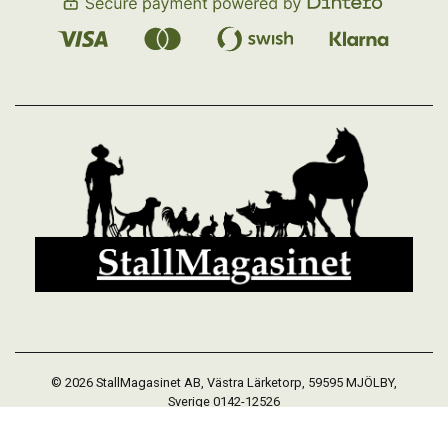
© 2026 StallMagasinet AB, Västra Lärketorp, 59595 MJÖLBY,
Sverige 0142-12526
Org. 556952-5677
Powered by Proline