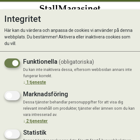
Integritet
0
Här kan du värdera och anpassa de cookies vi använder på denna
webbplats. Du bestämmer! Aktivera eller inaktivera cookies som
Monster Raw Reindeer Roll S
du vill.
Funktionella
(obligatoriska)
Du kan inte inaktivera dessa, eftersom webbsidan annars inte
fungerar korrekt.
↓
1
tjeneste
Marknadsföring
Dessa tjänster behandlar personuppgifter för att visa dig
relevant innehåll om produkter, tjänster eller ämnen som du kan
vara intresserad av.
↓
2
tjenester
Statistik