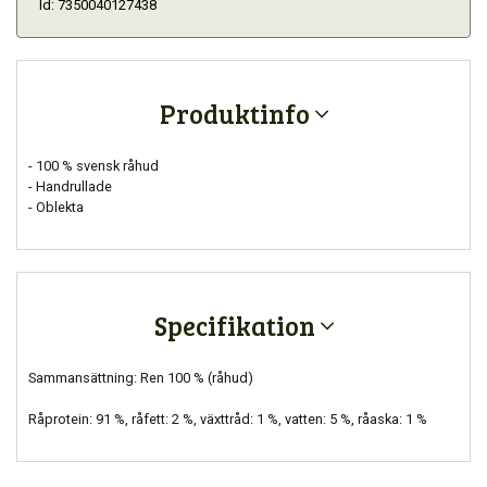
Id: 7350040127438
Produktinfo
- 100 % svensk råhud
- Handrullade
- Oblekta
Specifikation
Sammansättning: Ren 100 % (råhud)
Råprotein: 91 %, råfett: 2 %, växttråd: 1 %, vatten: 5 %, råaska: 1 %