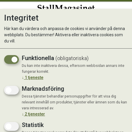
Integritet
0
Här kan du värdera och anpassa de cookies vi använder på denna
webbplats. Du bestämmer! Aktivera eller inaktivera cookies som
Monteringsnyckel för
du vill.
ringisolator SB
Funktionella
(obligatoriska)
Du kan inte inaktivera dessa, eftersom webbsidan annars inte
fungerar korrekt.
↓
1
tjeneste
Marknadsföring
Dessa tjänster behandlar personuppgifter för att visa dig
relevant innehåll om produkter, tjänster eller ämnen som du kan
vara intresserad av.
↓
2
tjenester
Statistik