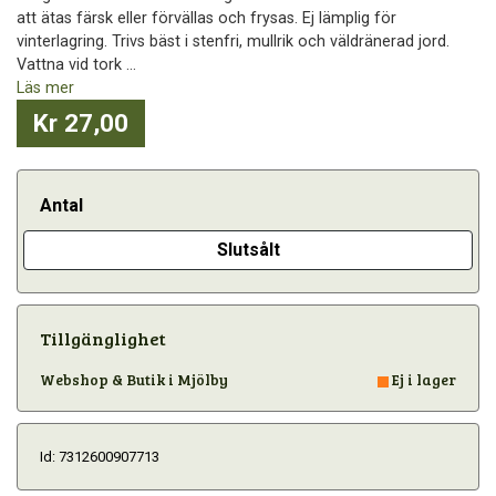
att ätas färsk eller förvällas och frysas. Ej lämplig för
vinterlagring. Trivs bäst i stenfri, mullrik och väldränerad jord.
Vattna vid tork ...
Läs mer
Kr 27,00
Antal
Slutsålt
Tillgänglighet
Webshop & Butik i Mjölby
Ej i lager
Id: 7312600907713