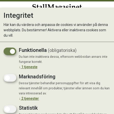
Integritet
0
Här kan du värdera och anpassa de cookies vi använder på denna
webbplats. Du bestämmer! Aktivera eller inaktivera cookies som
Morot, Sommar-, Nantaise 2
du vill.
Funktionella
(obligatoriska)
Du kan inte inaktivera dessa, eftersom webbsidan annars inte
fungerar korrekt.
↓
1
tjeneste
Marknadsföring
Dessa tjänster behandlar personuppgifter för att visa dig
relevant innehåll om produkter, tjänster eller ämnen som du kan
vara intresserad av.
↓
2
tjenester
Statistik