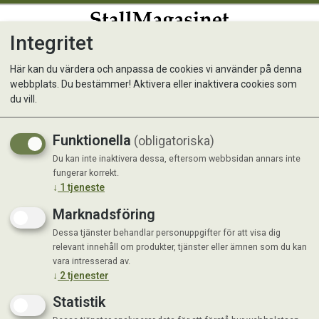
Integritet
0
Här kan du värdera och anpassa de cookies vi använder på denna
webbplats. Du bestämmer! Aktivera eller inaktivera cookies som
Mus m. repsvans, m.
du vill.
kattmynta
Funktionella
(obligatoriska)
Du kan inte inaktivera dessa, eftersom webbsidan annars inte
fungerar korrekt.
↓
1
tjeneste
Marknadsföring
Dessa tjänster behandlar personuppgifter för att visa dig
relevant innehåll om produkter, tjänster eller ämnen som du kan
vara intresserad av.
↓
2
tjenester
Statistik