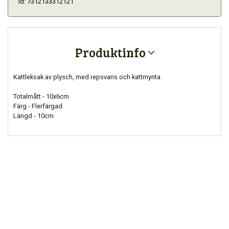
Id: 7312133312121
Produktinfo
Kattleksak av plysch, med repsvans och kattmynta
Totalmått - 10x6cm
Färg - Flerfärgad
Längd - 10cm