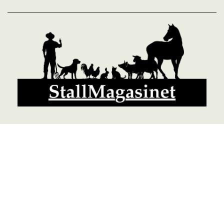
© 2026 StallMagasinet AB, Västra Lärketorp, 59595 MJÖLBY,
Sverige 0142-12526
Org. 556952-5677
Powered by Proline