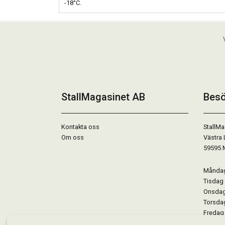
-18°C.
StallMagasinet AB
Besö
Kontakta oss
StallMa
Om oss
Västra 
59595 
Måndag 
Tisdag 
Onsdag 
Torsdag
Fredag 
Lördag 