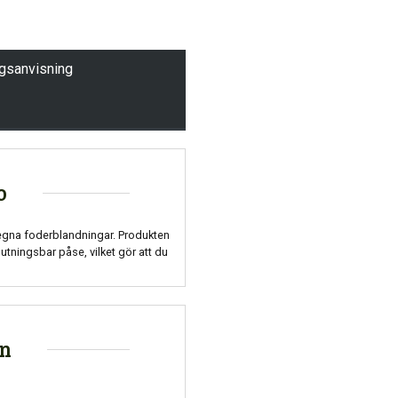
ngsanvisning
o
egna foderblandningar. Produkten
lutningsbar påse, vilket gör att du
on