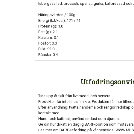
Isbergssallad, broccoli, spenat, gurka, kallpressad solros
Näringsvärden / 100g
Energi (kJ/kcal): 171 / 41
Protein (g): 1.0
Fett (g): 2.1
Kalcium: 0.1
Fosfor: 0.0
Fukt: 92.0
Råaska: 0.4
Utfodringsanvi
Tina upp åtskilt från livsmedel och servera.
Produkten får inte tinas i mikro. Produkten får inte tillred
Efter användning: tvätta händerna och rengör redskap 
kontakt med.
Hund- och kattmat, använd endast som djurmat.
Ge din hund/katt en daglig BARF-portion som motsvarar
Läs mer om BARF-utfodring på vår hemsida. WWW.MUS