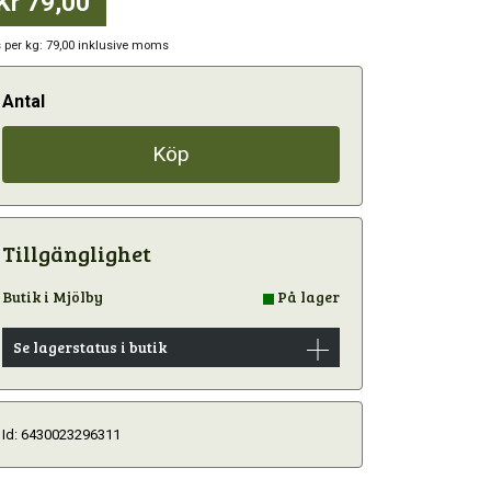
Kr 79,00
s per kg: 79,00 inklusive moms
Antal
Köp
Tillgänglighet
Butik i Mjölby
På lager
Se lagerstatus i butik
Id: 6430023296311