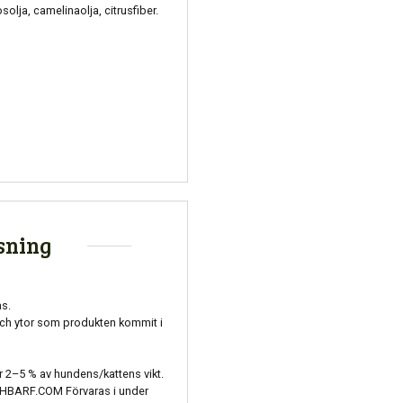
olja, camelinaolja, citrusfiber.
sning
as.
och ytor som produkten kommit i
 2–5 % av hundens/kattens vikt.
HBARF.COM Förvaras i under