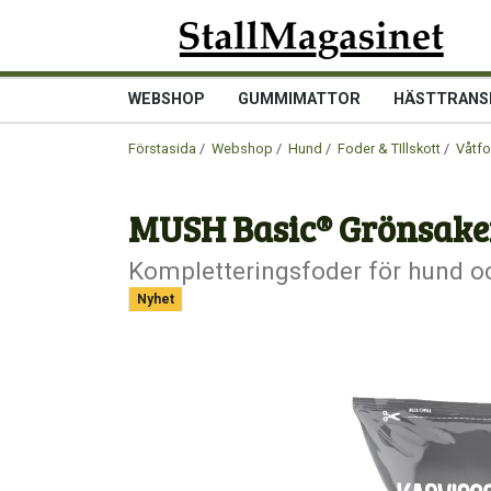
WEBSHOP
GUMMIMATTOR
HÄSTTRANS
Förstasida
/
Webshop
/
Hund
/
Foder & TIllskott
/
Våtfo
MUSH Basic® Grönsaker
Kompletteringsfoder för hund oc
Nyhet