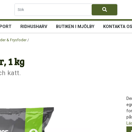
PORT
RIDHUSHARV
BUTIKEN I MJÖLBY
KONTAKTA O
der & Frysfoder
/ MUSH Basic® Grönsaker, 1 kg
, 1 kg
h katt.
De
eg
fo
pås
Lä