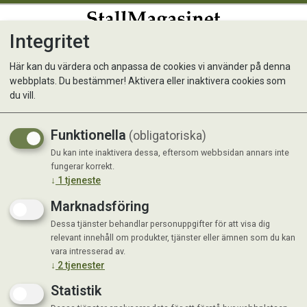
Integritet
0
Här kan du värdera och anpassa de cookies vi använder på denna
webbplats. Du bestämmer! Aktivera eller inaktivera cookies som
MUSH Mix it Beef
du vill.
Nyhet
Funktionella
(obligatoriska)
Du kan inte inaktivera dessa, eftersom webbsidan annars inte
fungerar korrekt.
↓
1
tjeneste
Marknadsföring
Dessa tjänster behandlar personuppgifter för att visa dig
relevant innehåll om produkter, tjänster eller ämnen som du kan
vara intresserad av.
↓
2
tjenester
Statistik