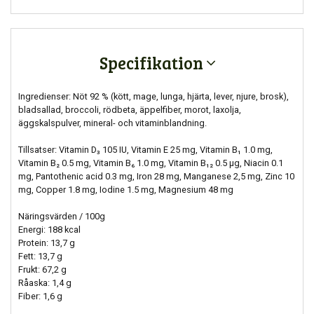
Specifikation
Ingredienser: Nöt 92 % (kött, mage, lunga, hjärta, lever, njure, brosk),
bladsallad, broccoli, rödbeta, äppelfiber, morot, laxolja,
äggskalspulver, mineral- och vitaminblandning.
Tillsatser: Vitamin D₃ 105 IU, Vitamin E 25 mg, Vitamin B₁ 1.0 mg,
Vitamin B₂ 0.5 mg, Vitamin B₆ 1.0 mg, Vitamin B₁₂ 0.5 μg, Niacin 0.1
mg, Pantothenic acid 0.3 mg, Iron 28 mg, Manganese 2,5 mg, Zinc 10
mg, Copper 1.8 mg, Iodine 1.5 mg, Magnesium 48 mg
Näringsvärden / 100g
Energi: 188 kcal
Protein: 13,7 g
Fett: 13,7 g
Frukt: 67,2 g
Råaska: 1,4 g
Fiber: 1,6 g