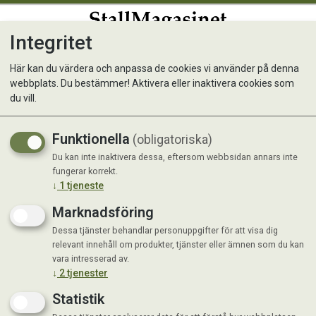
Integritet
0
Här kan du värdera och anpassa de cookies vi använder på denna
webbplats. Du bestämmer! Aktivera eller inaktivera cookies som
MUSH Treats - Frystorkat
du vill.
Nöt Hjärta 50 g
Funktionella
(obligatoriska)
Du kan inte inaktivera dessa, eftersom webbsidan annars inte
Nyhet
fungerar korrekt.
↓
1
tjeneste
Marknadsföring
Dessa tjänster behandlar personuppgifter för att visa dig
relevant innehåll om produkter, tjänster eller ämnen som du kan
vara intresserad av.
↓
2
tjenester
Statistik