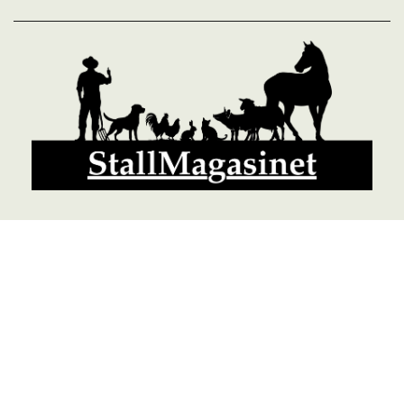
© 2026 StallMagasinet AB, Västra Lärketorp, 59595 MJÖLBY,
Sverige 0142-12526
Org. 556952-5677
Powered by Proline