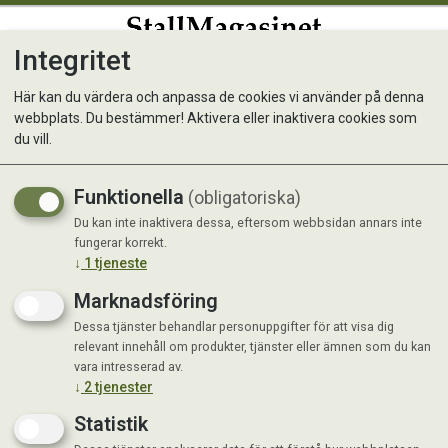
Integritet
0
Här kan du värdera och anpassa de cookies vi använder på denna
webbplats. Du bestämmer! Aktivera eller inaktivera cookies som
MUSH Vaisto® Blå, 3 kg
du vill.
Nyhet
Funktionella
(obligatoriska)
Du kan inte inaktivera dessa, eftersom webbsidan annars inte
fungerar korrekt.
↓
1
tjeneste
Marknadsföring
Dessa tjänster behandlar personuppgifter för att visa dig
relevant innehåll om produkter, tjänster eller ämnen som du kan
vara intresserad av.
↓
2
tjenester
Statistik