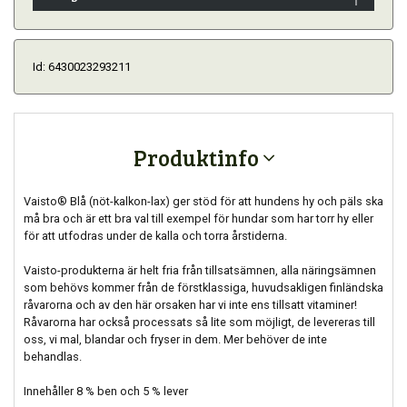
Id: 6430023293211
Produktinfo
Vaisto® Blå (nöt-kalkon-lax) ger stöd för att hundens hy och päls ska
må bra och är ett bra val till exempel för hundar som har torr hy eller
för att utfodras under de kalla och torra årstiderna.
Vaisto-produkterna är helt fria från tillsatsämnen, alla näringsämnen
som behövs kommer från de förstklassiga, huvudsakligen finländska
råvarorna och av den här orsaken har vi inte ens tillsatt vitaminer!
Råvarorna har också processats så lite som möjligt, de levereras till
oss, vi mal, blandar och fryser in dem. Mer behöver de inte
behandlas.
Innehåller 8 % ben och 5 % lever