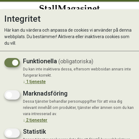
Integritet
0
Här kan du värdera och anpassa de cookies vi använder på denna
webbplats. Du bestämmer! Aktivera eller inaktivera cookies som
MUSH Vaisto® Cat Vit, 3 kg
du vill.
Funktionella
(obligatoriska)
Du kan inte inaktivera dessa, eftersom webbsidan annars inte
fungerar korrekt.
↓
1
tjeneste
Marknadsföring
Dessa tjänster behandlar personuppgifter för att visa dig
relevant innehåll om produkter, tjänster eller ämnen som du kan
vara intresserad av.
↓
2
tjenester
Statistik