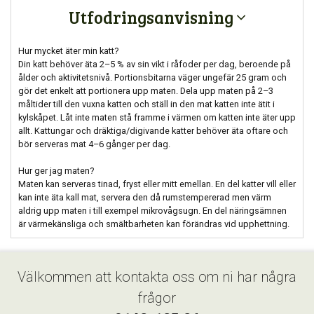
Utfodringsanvisning
Hur mycket äter min katt?
Din katt behöver äta 2–5 % av sin vikt i råfoder per dag, beroende på
ålder och aktivitetsnivå. Portionsbitarna väger ungefär 25 gram och
gör det enkelt att portionera upp maten. Dela upp maten på 2–3
måltider till den vuxna katten och ställ in den mat katten inte ätit i
kylskåpet. Låt inte maten stå framme i värmen om katten inte äter upp
allt. Kattungar och dräktiga/digivande katter behöver äta oftare och
bör serveras mat 4–6 gånger per dag.
Hur ger jag maten?
Maten kan serveras tinad, fryst eller mitt emellan. En del katter vill eller
kan inte äta kall mat, servera den då rumstempererad men värm
aldrig upp maten i till exempel mikrovågsugn. En del näringsämnen
är värmekänsliga och smältbarheten kan förändras vid upphettning.
Välkommen att kontakta oss om ni har några
frågor