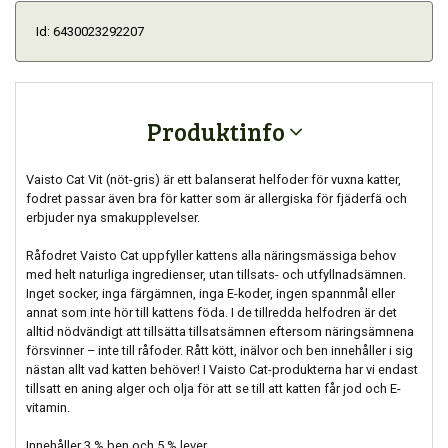
Id: 6430023292207
Produktinfo
Vaisto Cat Vit (nöt-gris) är ett balanserat helfoder för vuxna katter,
fodret passar även bra för katter som är allergiska för fjäderfä och
erbjuder nya smakupplevelser.
Råfodret Vaisto Cat uppfyller kattens alla näringsmässiga behov
med helt naturliga ingredienser, utan tillsats- och utfyllnadsämnen.
Inget socker, inga färgämnen, inga E-koder, ingen spannmål eller
annat som inte hör till kattens föda. I de tillredda helfodren är det
alltid nödvändigt att tillsätta tillsatsämnen eftersom näringsämnena
försvinner – inte till råfoder. Rått kött, inälvor och ben innehåller i sig
nästan allt vad katten behöver! I Vaisto Cat-produkterna har vi endast
tillsatt en aning alger och olja för att se till att katten får jod och E-
vitamin.
Innehåller 3 % ben och 5 % lever