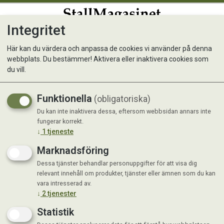
Integritet
0
Här kan du värdera och anpassa de cookies vi använder på denna
webbplats. Du bestämmer! Aktivera eller inaktivera cookies som
MUSH Vaisto® Grön, 10 kg
du vill.
Funktionella
(obligatoriska)
Du kan inte inaktivera dessa, eftersom webbsidan annars inte
fungerar korrekt.
↓
1
tjeneste
Marknadsföring
Dessa tjänster behandlar personuppgifter för att visa dig
relevant innehåll om produkter, tjänster eller ämnen som du kan
vara intresserad av.
↓
2
tjenester
Statistik