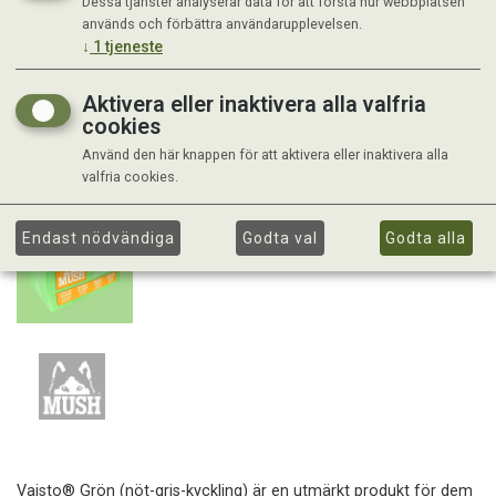
Dessa tjänster analyserar data för att förstå hur webbplatsen
används och förbättra användarupplevelsen.
↓
1
tjeneste
Aktivera eller inaktivera alla valfria
cookies
Använd den här knappen för att aktivera eller inaktivera alla
valfria cookies.
Endast nödvändiga
Godta val
Godta alla
Vaisto® Grön (nöt-gris-kyckling) är en utmärkt produkt för dem