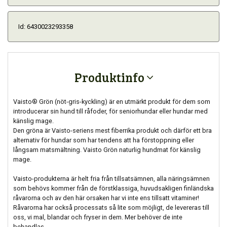
Id: 6430023293358
Produktinfo
Vaisto® Grön (nöt-gris-kyckling) är en utmärkt produkt för dem som
introducerar sin hund till råfoder, för seniorhundar eller hundar med
känslig mage.
Den gröna är Vaisto-seriens mest fiberrika produkt och därför ett bra
alternativ för hundar som har tendens att ha förstoppning eller
långsam matsmältning. Vaisto Grön naturlig hundmat för känslig
mage.
Vaisto-produkterna är helt fria från tillsatsämnen, alla näringsämnen
som behövs kommer från de förstklassiga, huvudsakligen finländska
råvarorna och av den här orsaken har vi inte ens tillsatt vitaminer!
Råvarorna har också processats så lite som möjligt, de levereras till
oss, vi mal, blandar och fryser in dem. Mer behöver de inte
behandlas.