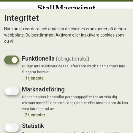
Integritet
0
Här kan du värdera och anpassa de cookies vi använder på denna
webbplats. Du bestämmer! Aktivera eller inaktivera cookies som
Muskelschampo med
du vill.
linimenteffekt 0,5 L
Funktionella
(obligatoriska)
Du kan inte inaktivera dessa, eftersom webbsidan annars inte
fungerar korrekt.
↓
1
tjeneste
Marknadsföring
Dessa tjänster behandlar personuppgifter för att visa dig
relevant innehåll om produkter, tjänster eller ämnen som du kan
vara intresserad av.
↓
2
tjenester
Statistik