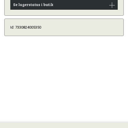
Se lagerstatus i butik
Id: 7330824005350