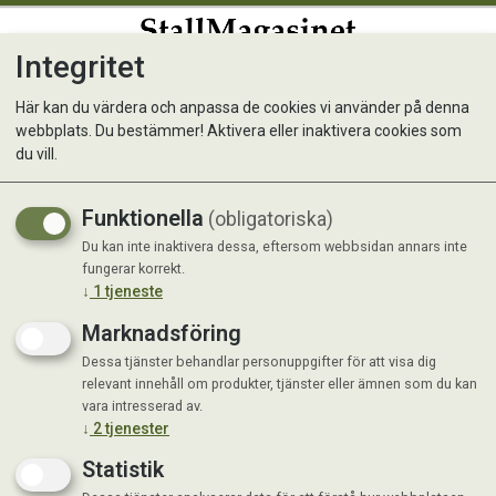
Integritet
0
Här kan du värdera och anpassa de cookies vi använder på denna
webbplats. Du bestämmer! Aktivera eller inaktivera cookies som
Myrr® Mikrogranulat 250 gr
du vill.
Funktionella
(obligatoriska)
Du kan inte inaktivera dessa, eftersom webbsidan annars inte
fungerar korrekt.
↓
1
tjeneste
Marknadsföring
Dessa tjänster behandlar personuppgifter för att visa dig
relevant innehåll om produkter, tjänster eller ämnen som du kan
vara intresserad av.
↓
2
tjenester
Statistik