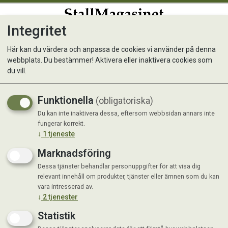
Integritet
0
Här kan du värdera och anpassa de cookies vi använder på denna
webbplats. Du bestämmer! Aktivera eller inaktivera cookies som
NAF Farrier Solution ProFeet
du vill.
500 ml
Funktionella
(obligatoriska)
Du kan inte inaktivera dessa, eftersom webbsidan annars inte
fungerar korrekt.
↓
1
tjeneste
Marknadsföring
Dessa tjänster behandlar personuppgifter för att visa dig
relevant innehåll om produkter, tjänster eller ämnen som du kan
vara intresserad av.
↓
2
tjenester
Statistik