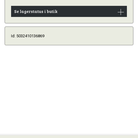
Se lagerstatus i butik
Id: 5032410136869