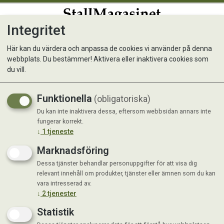
Integritet
0
Här kan du värdera och anpassa de cookies vi använder på denna
webbplats. Du bestämmer! Aktivera eller inaktivera cookies som
NAF Leather Quick Clean 750
du vill.
ml
Funktionella
(obligatoriska)
Du kan inte inaktivera dessa, eftersom webbsidan annars inte
fungerar korrekt.
↓
1
tjeneste
Marknadsföring
Dessa tjänster behandlar personuppgifter för att visa dig
relevant innehåll om produkter, tjänster eller ämnen som du kan
vara intresserad av.
↓
2
tjenester
Statistik