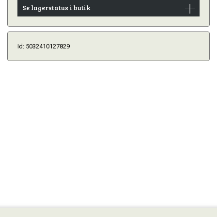
Se lagerstatus i butik
Id: 5032410127829