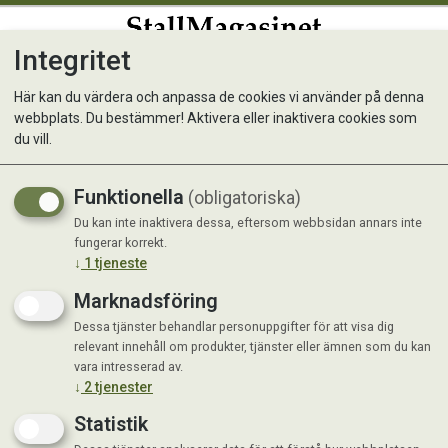
Integritet
0
Här kan du värdera och anpassa de cookies vi använder på denna
webbplats. Du bestämmer! Aktivera eller inaktivera cookies som
NAF Luxe Leather Balsam
du vill.
400 g
Funktionella
(obligatoriska)
Du kan inte inaktivera dessa, eftersom webbsidan annars inte
fungerar korrekt.
↓
1
tjeneste
Marknadsföring
Dessa tjänster behandlar personuppgifter för att visa dig
relevant innehåll om produkter, tjänster eller ämnen som du kan
vara intresserad av.
↓
2
tjenester
Statistik