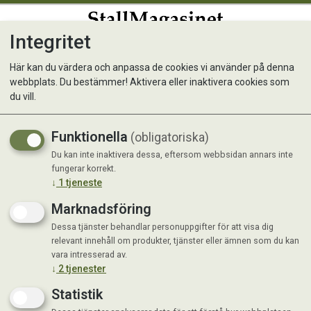
Integritet
0
Här kan du värdera och anpassa de cookies vi använder på denna
webbplats. Du bestämmer! Aktivera eller inaktivera cookies som
NAF Neatsfoot Oil 500 ml
du vill.
Funktionella
(obligatoriska)
Du kan inte inaktivera dessa, eftersom webbsidan annars inte
fungerar korrekt.
↓
1
tjeneste
Marknadsföring
Dessa tjänster behandlar personuppgifter för att visa dig
relevant innehåll om produkter, tjänster eller ämnen som du kan
vara intresserad av.
↓
2
tjenester
Statistik