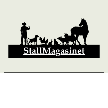
© 2026 StallMagasinet AB, Västra Lärketorp, 59595 MJÖLBY,
Sverige 0142-12526
Org. 556952-5677
Powered by Proline