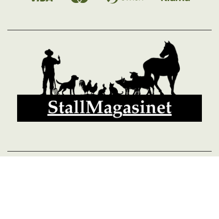
© 2026 StallMagasinet AB, Västra Lärketorp, 59595 MJÖLBY,
Sverige 0142-12526
Org. 556952-5677
Powered by Proline