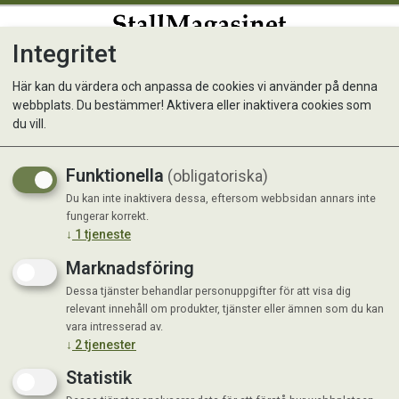
Integritet
0
Här kan du värdera och anpassa de cookies vi använder på denna
webbplats. Du bestämmer! Aktivera eller inaktivera cookies som
Näringspinnar blommor
du vill.
Biobact
Funktionella
(obligatoriska)
Du kan inte inaktivera dessa, eftersom webbsidan annars inte
fungerar korrekt.
↓
1
tjeneste
Marknadsföring
Dessa tjänster behandlar personuppgifter för att visa dig
relevant innehåll om produkter, tjänster eller ämnen som du kan
vara intresserad av.
↓
2
tjenester
Statistik