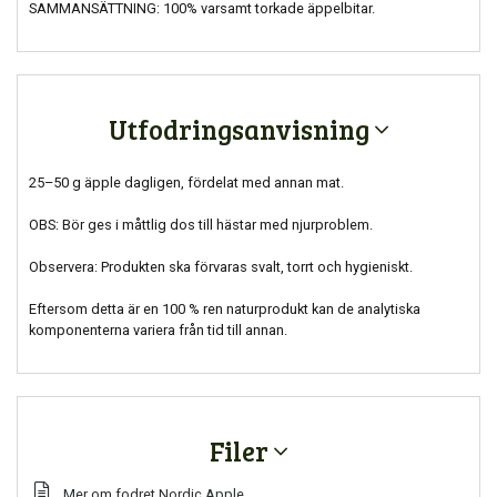
SAMMANSÄTTNING: 100% varsamt torkade äppelbitar.
Utfodringsanvisning
25–50 g äpple dagligen, fördelat med annan mat.
OBS: Bör ges i måttlig dos till hästar med njurproblem.
Observera: Produkten ska förvaras svalt, torrt och hygieniskt.
Eftersom detta är en 100 % ren naturprodukt kan de analytiska
komponenterna variera från tid till annan.
Filer
Mer om fodret Nordic Apple