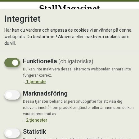
Integritet
0
Här kan du värdera och anpassa de cookies vi använder på denna
webbplats. Du bestämmer! Aktivera eller inaktivera cookies som
Nordic Æble 500g
du vill.
Torkat äpple
Funktionella
(obligatoriska)
Nyhet
Du kan inte inaktivera dessa, eftersom webbsidan annars inte
fungerar korrekt.
↓
1
tjeneste
Marknadsföring
Dessa tjänster behandlar personuppgifter för att visa dig
relevant innehåll om produkter, tjänster eller ämnen som du kan
vara intresserad av.
↓
2
tjenester
Statistik