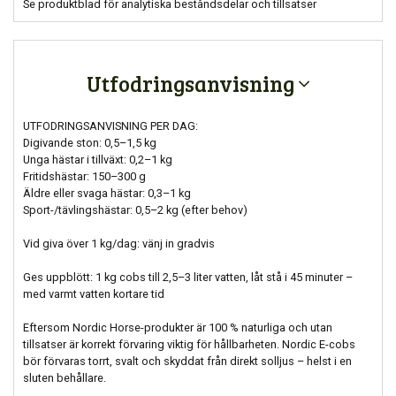
Se produktblad för analytiska beståndsdelar och tillsatser
Utfodringsanvisning
UTFODRINGSANVISNING PER DAG:
Digivande ston: 0,5–1,5 kg
Unga hästar i tillväxt: 0,2–1 kg
Fritidshästar: 150–300 g
Äldre eller svaga hästar: 0,3–1 kg
Sport-/tävlingshästar: 0,5–2 kg (efter behov)
Vid giva över 1 kg/dag: vänj in gradvis
Ges uppblött: 1 kg cobs till 2,5–3 liter vatten, låt stå i 45 minuter –
med varmt vatten kortare tid
Eftersom Nordic Horse-produkter är 100 % naturliga och utan
tillsatser är korrekt förvaring viktig för hållbarheten. Nordic E-cobs
bör förvaras torrt, svalt och skyddat från direkt solljus – helst i en
sluten behållare.