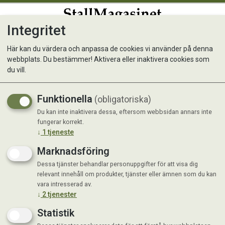
Integritet
0
Här kan du värdera och anpassa de cookies vi använder på denna
webbplats. Du bestämmer! Aktivera eller inaktivera cookies som
Nordic E-Cobs
du vill.
100 % esparsett – varsamt torkad och
Funktionella
(obligatoriska)
pressad till pellets. Hög halt tanniner.
Du kan inte inaktivera dessa, eftersom webbsidan annars inte
Främjar en hälsosam tarmflora.
fungerar korrekt.
↓
1
tjeneste
Marknadsföring
Dessa tjänster behandlar personuppgifter för att visa dig
relevant innehåll om produkter, tjänster eller ämnen som du kan
vara intresserad av.
↓
2
tjenester
Statistik