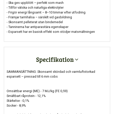
- Ska ges uppblött – perfekt som mash
- Tillför vätska och naturliga elektrolyter
- Frigör energi långsamt – 8–10 timmar efter utfodring
- Främjar tarmhälsa – särskilt vid gasbildning
- Skonsamt pelleterat utan bindemedel
- Tanninerna har antiparasitära egenskaper
- Esparsett har en basisk effekt som stödjer matsmältningen
Specifikation
SAMMANSÄTTNING: Skonsamt skördad och varmluftstorkad
esparsett – pressad till 6 mm cobs
Omsättbar energi (ME) - 7 MJ/kg (FE 0,59)
Smältbart råprotein - 12,1%
Stärkelse - 0,1%
Socker - 8,9%