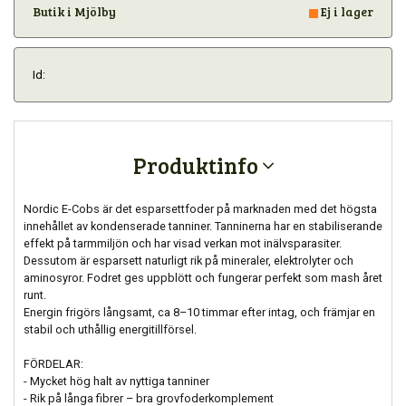
Butik i Mjölby
Ej i lager
Id:
Produktinfo
Nordic E-Cobs är det esparsettfoder på marknaden med det högsta
innehållet av kondenserade tanniner. Tanninerna har en stabiliserande
effekt på tarmmiljön och har visad verkan mot inälvsparasiter.
Dessutom är esparsett naturligt rik på mineraler, elektrolyter och
aminosyror. Fodret ges uppblött och fungerar perfekt som mash året
runt.
Energin frigörs långsamt, ca 8–10 timmar efter intag, och främjar en
stabil och uthållig energitillförsel.
FÖRDELAR:
- Mycket hög halt av nyttiga tanniner
- Rik på långa fibrer – bra grovfoderkomplement