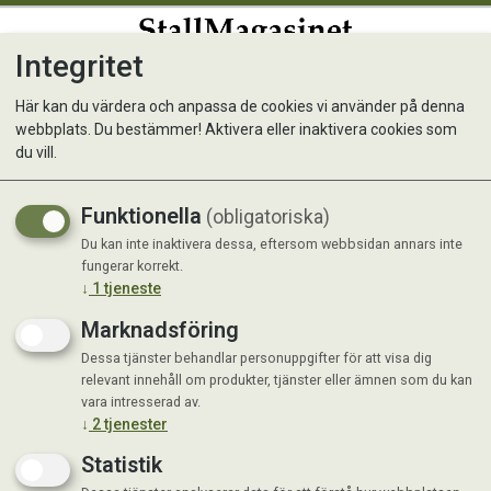
Integritet
0
Här kan du värdera och anpassa de cookies vi använder på denna
webbplats. Du bestämmer! Aktivera eller inaktivera cookies som
Nordic Meadow Snack m rep
du vill.
Ger extra aktivitet för din häst
Funktionella
(obligatoriska)
Du kan inte inaktivera dessa, eftersom webbsidan annars inte
fungerar korrekt.
↓
1
tjeneste
Marknadsföring
Dessa tjänster behandlar personuppgifter för att visa dig
relevant innehåll om produkter, tjänster eller ämnen som du kan
vara intresserad av.
↓
2
tjenester
Statistik